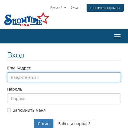
Русский
Вход
Просмотр корзины
Пере
нави
Вход
Email-адрес
Пароль
Запомнить меня
Забыли пароль?