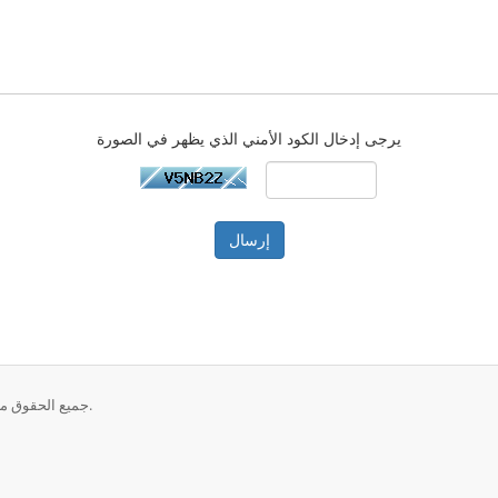
يرجى إدخال الكود الأمني الذي يظهر في الصورة
إرسال
حقوق الطبع والنشر © 2026 Showtime USA - St. Johns. جميع الحقوق محفوظة.